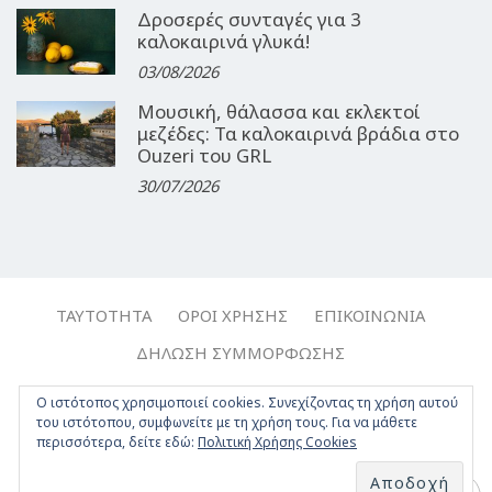
Δροσερές συνταγές για 3
καλοκαιρινά γλυκά!
03/08/2026
Μουσική, θάλασσα και εκλεκτοί
μεζέδες: Τα καλοκαιρινά βράδια στο
Ouzeri του GRL
30/07/2026
ΤΑΥΤΌΤΗΤΑ
ΌΡΟΙ ΧΡΉΣΗΣ
ΕΠΙΚΟΙΝΩΝΊΑ
ΔΉΛΩΣΗ ΣΥΜΜΌΡΦΩΣΗΣ
Copyright © 2017-2026, Travelgirl.gr | All rights reserved.
Ο ιστότοπος χρησιμοποιεί cookies. Συνεχίζοντας τη χρήση αυτού
του ιστότοπου, συμφωνείτε με τη χρήση τους. Για να μάθετε
Crafted by
Apptime
.
περισσότερα, δείτε εδώ:
Πολιτική Χρήσης Cookies
Facebook
Twitter
Instagram
Youtube