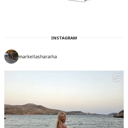
INSTAGRAM
markellasharaiha