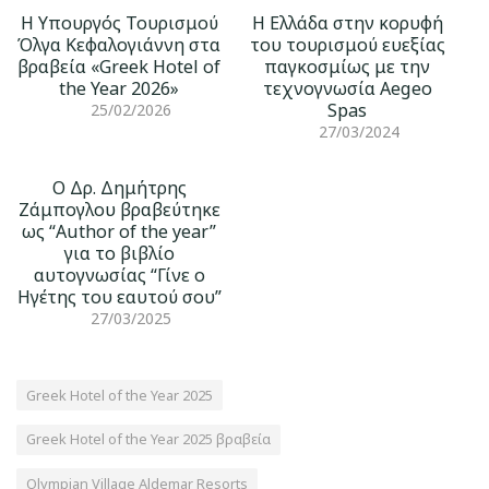
H Υπουργός Τουρισμού
Η Ελλάδα στην κορυφή
Όλγα Κεφαλογιάννη στα
του τουρισμού ευεξίας
βραβεία «Greek Hotel of
παγκοσμίως με την
the Year 2026»
τεχνογνωσία Aegeo
Spas
25/02/2026
27/03/2024
Ο Δρ. Δημήτρης
Ζάμπογλου βραβεύτηκε
ως “Author of the year”
για το βιβλίο
αυτογνωσίας “Γίνε ο
Ηγέτης του εαυτού σου”
27/03/2025
Greek Hotel of the Year 2025
Greek Hotel of the Year 2025 βραβεία
Olympian Village Aldemar Resorts