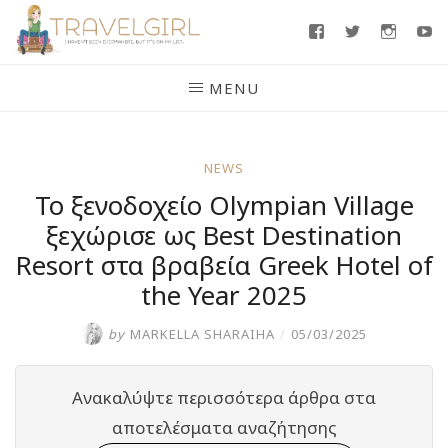
Skip
Facebook
Twitter
Insta
Y
to
content
MENU
NEWS
Το ξενοδοχείο Olympian Village
ξεχώρισε ως Βest Destination
Resort στα βραβεία Greek Hotel of
the Year 2025
by
MARKELLA SHARAIHA
/
05/03/2025
Ανακαλύψτε περισσότερα άρθρα στα
αποτελέσματα αναζήτησης