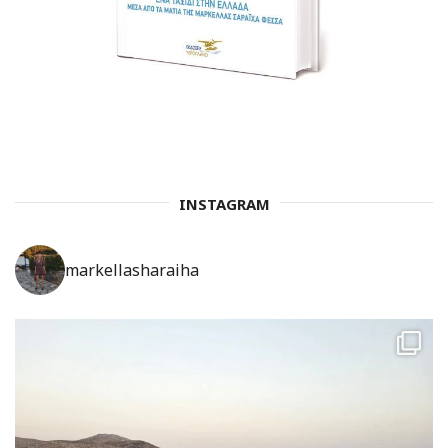
INSTAGRAM
markellasharaiha