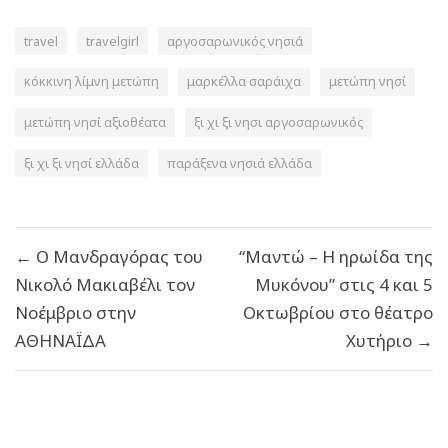
travel
travelgirl
αργοσαρωνικός νησιά
κόκκινη λίμνη μετώπη
μαρκέλλα σαράιχα
μετώπη νησί
μετώπη νησί αξιοθέατα
ξι χι ξι νησι αργοσαρωνικός
ξι χι ξι νησί ελλάδα
παράξενα νησιά ελλάδα
Πλοήγηση
← Ο Μανδραγόρας του
“Μαντώ – Η ηρωίδα της
άρθρων
Νικολό Μακιαβέλι τον
Μυκόνου” στις 4 και 5
Νοέμβριο στην
Οκτωβρίου στο θέατρο
ΑΘΗΝΑΪΔΑ
Χυτήριο →