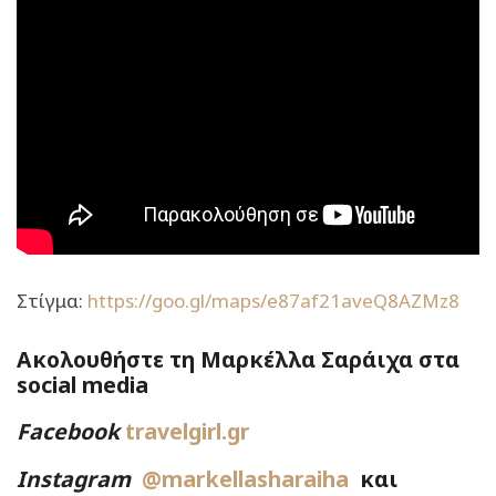
Στίγμα:
https://goo.gl/maps/e87af21aveQ8AZMz8
Ακολουθήστε τη Μαρκέλλα Σαράιχα στα
social media
Facebook
travelgirl.gr
Instagram
@markellasharaiha
και