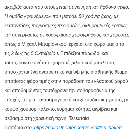
ακριβώς αυτό που υπόσχεται: συγκίνηση και άφθονο γέλιο.
Η ομάδα «φαινόμενο» που μετράει 50 χρόνια ζωής, με
εκατοντάδες παγκόσμιες περιοδείες, διθυραμβικές κριτικές
και συνεργασίες με κορυφαίους χορογράφους και χορευτές
όπως
ο Μιχαήλ Μπαρίσνικοφ, έρχεται στη χώρα μας από
τις
2 έως τις 5 Οκτωβρίου.
Επιδέξιοι παρωδοί και
ταυτόχρονα ικανότατοι χορευτές κλασικού μπαλέτου,
υπόσχονται ένα ανατρεπτικό και υψηλής αισθητικής θέαμα,
αποτίοτας φόρο τιμής στην παράδοση του κλασικού χορού
και αποδομώντας ταυτόχρονα την σοβαροφάνεια της
εποχής, σε μια φαντασμαγορική και ξεκαρδιστική γιορτή, με
κομψό χιούμορ, ταλέντο, ευρηματικότητα, ακρίβεια και
σεβασμό στη χορευτική τέχνη. Τελευταία
εισιτήρια
στο
https
://
pallastheater
.
com
/
event
/
les
–
ballets
–