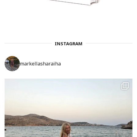
INSTAGRAM
markellasharaiha