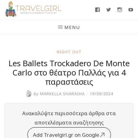
Skip
Facebook
Twitter
Insta
Y
to
content
MENU
NIGHT OUT
Les Ballets Trockadero De Monte
Carlo στο θέατρο Παλλάς για 4
παραστάσεις
by
MARKELLA SHARAIHA
/
19/09/2024
Ανακαλύψτε περισσότερα άρθρα στα
αποτελέσματα αναζήτησης
Add Travelgirl.gr on Google