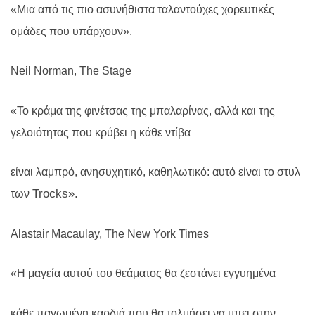
«Μια από τις πιο ασυνήθιστα ταλαντούχες χορευτικές
ομάδες που υπάρχουν».
Neil
Norman
,
The
Stage
«Το κράμα της φινέτσας της μπαλαρίνας, αλλά και της
γελοιότητας που κρύβει η κάθε ντίβα
είναι λαμπρό, ανησυχητικό, καθηλωτικό: αυτό είναι το στυλ
Trocks
».
των
Alastair Macaulay, The New York Times
«Η μαγεία αυτού του θεάματος θα ζεστάνει εγγυημένα
κάθε παγωμένη καρδιά που θα τολμήσει να μπει στην