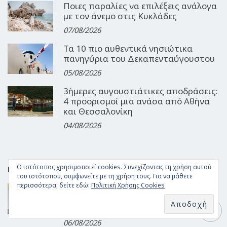
Ποιες παραλίες να επιλέξεις ανάλογα
με τον άνεμο στις Κυκλάδες
07/08/2026
Τα 10 πιο αυθεντικά νησιώτικα
πανηγύρια του Δεκαπενταύγουστου
05/08/2026
3ήμερες αυγουστιάτικες αποδράσεις:
4 προορισμοί μια ανάσα από Αθήνα
και Θεσσαλονίκη
04/08/2026
Ο ιστότοπος χρησιμοποιεί cookies. Συνεχίζοντας τη χρήση αυτού
FOOD
του ιστότοπου, συμφωνείτε με τη χρήση τους. Για να μάθετε
περισσότερα, δείτε εδώ:
Πολιτική Χρήσης Cookies
Γεύση από Αιγαίο: Αυθεντικοί
θαλασσινοί μεζέδες στο Barbounaki
της Μυκόνου
06/08/2026