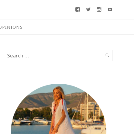
Facebook
Twitter
Instagram
Youtube
OPINIONS
Search
SEARCH
for: