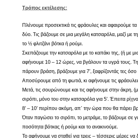
Τρόπος εκτέλεσης:
Πλένουμε προσεκτικά τις φράουλες και αφαιρούμε τα 
δύο. Τις βάζουμε σε μια μεγάλη κατσαρόλα, μαζί με τη
το ½ φλιτζάνι βότκα ή ρούμι.
Σκεπάζουμε την κατσαρόλα με το καπάκι της, (ή με μι
αφήνουμε 10 – 12 ώρες, να βγάλουν τα υγρά τους. Τη
πάρουν βράση, βράζουμε για 7′, ξαφρίζοντάς τες όσο
Αποσύρουμε από τη φωτιά, κι αφήνουμε τις φράουλες
Μετά, τις σουρώνουμε και τις αφήνουμε στην άκρη, 
σιρόπι, μόνο του στην κατσαρόλα για 5′. Έπειτα ρίχν
8′ – 10′ περίπου ακόμη, απ᾿ την ώρα που θα πάρει βρά
Όταν παγώσει το σιρόπι, το μετράμε, το βάζουμε σε γ
ποσότητα βότκας ή ρούμι και το ανακινούμε.
Το αφήνουμε να σταθεί για τρεις – τέσσερις μέρες να 