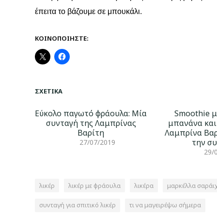
έπειτα το βάζουμε σε μπουκάλι.
ΚΟΙΝΟΠΟΙΉΣΤΕ:
ΣΧΕΤΙΚΆ
Εύκολο παγωτό φράουλα: Μία
Smoothie μ
συνταγή της Λαμπρίνας
μπανάνα και
Βαρίτη
Λαμπρίνα Βαρ
την σ
27/07/2019
29/
λικέρ
λικέρ με φράουλα
λικέρα
μαρκέλλα σαράι
συνταγή για σπιτικό λικέρ
τι να μαγειρέψω σήμερα