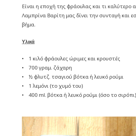
Είναι η εποχή της φράουλας και τι καλύτερο α
Λαμπρίνα Βαρίτη μας δίνει την συνταγή και ε
βήμα.
Υλικά
• 1 κιλό φράουλες ώριμες και κρουστές
• 700 γραμ. ζάχαρη
• ½ φλυτζ. τσαγιού βότκα ή λευκό ρούμι
• 1 λεμόνι (το χυμό του)
• 400 ml. βότκα ή λευκό ρούμι (όσο το σιρόπι