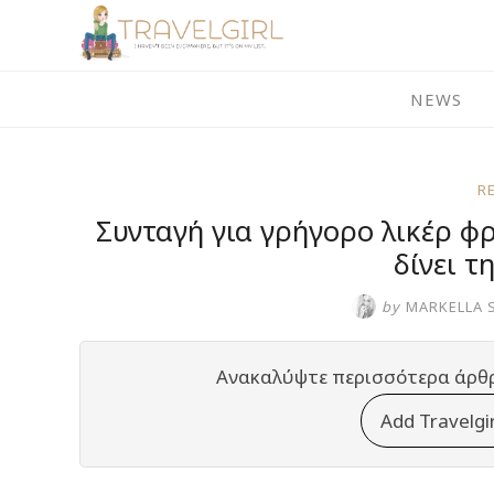
Skip
to
content
NEWS
R
Συνταγή για γρήγορο λικέρ φ
δίνει τ
by
MARKELLA 
Ανακαλύψτε περισσότερα άρθ
Add Travelgi