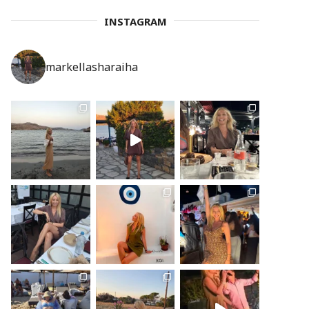
INSTAGRAM
markellasharaiha