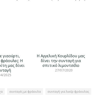
ε γιαούρτι,
Η Αγγελική Κουρλίδου μας
 φράουλες: Η
δίνει την συνταγή για
ίτη μας δίνει
σπιτικό λιμοντσέλο
υνταγή
27/07/2020
04/2025
χα
συνταγές με φράουλα
συνταγή για λικέρ φράουλας