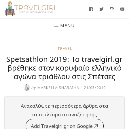
Skip
Facebook
Twitter
Insta
Y
to
content
MENU
TRAVEL
Spetsathlon 2019: Το travelgirl.gr
βρέθηκε στον κορυφαίο ελληνικό
αγώνα τριάθλου στις Σπέτσες
by
MARKELLA SHARAIHA
/
21/05/2019
Ανακαλύψτε περισσότερα άρθρα στα
αποτελέσματα αναζήτησης
Add Travelgirl.gr on Google