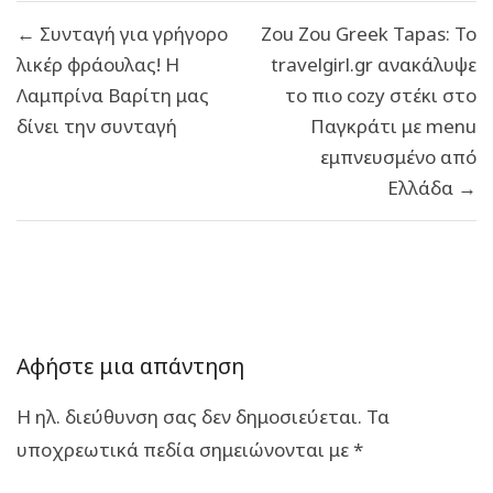
Πλοήγηση
← Συνταγή για γρήγορο
Zou Zou Greek Tapas: Το
άρθρων
λικέρ φράουλας! Η
travelgirl.gr ανακάλυψε
Λαμπρίνα Βαρίτη μας
το πιο cozy στέκι στο
δίνει την συνταγή
Παγκράτι με menu
εμπνευσμένο από
Ελλάδα →
Αφήστε μια απάντηση
Η ηλ. διεύθυνση σας δεν δημοσιεύεται.
Τα
υποχρεωτικά πεδία σημειώνονται με
*